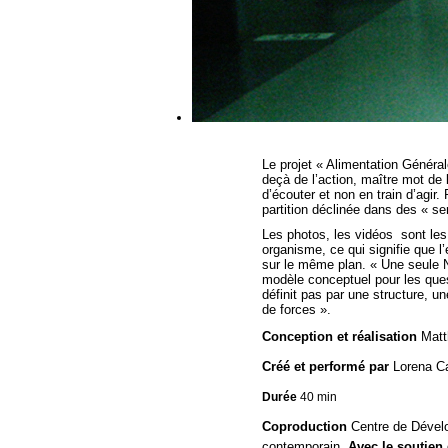
Le projet « Alimentation Générale
deçà de l’action, maître mot de
d’écouter et non en train d’agir.
partition déclinée dans des « se
Les photos, les vidéos sont le
organisme, ce qui signifie que l
sur le même plan. « Une seule N
modèle conceptuel pour les quest
définit pas par une structure, un
de forces ».
Conception
et réalisation
Matth
Créé et performé
par
Lorena Ca
Durée
40 min
Coproduction
Centre de Dével
contemporain
Avec le soutien