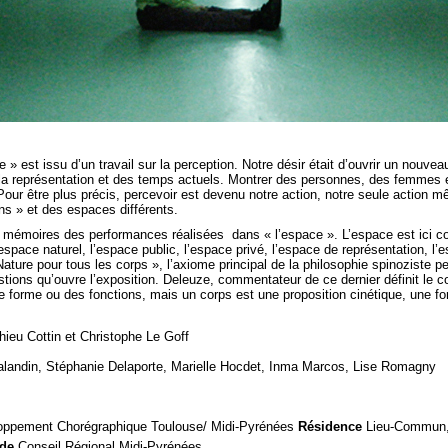
 » est issu d’un travail sur la perception. Notre désir était d’ouvrir un nouveau
 la représentation et des temps actuels. Montrer des personnes, des femmes e
 Pour être plus précis, percevoir est devenu notre action, notre seule action m
ns » et des espaces différents.
s mémoires des performances réalisées dans « l’espace ». L’espace est ici 
’espace naturel, l’espace public, l’espace privé, l’espace de représentation, l
ature pour tous les corps », l’axiome principal de la philosophie spinoziste
ions qu’ouvre l’exposition. Deleuze, commentateur de ce dernier définit le co
e forme ou des fonctions, mais un corps est une proposition cinétique, une force
ieu Cottin et Christophe Le Goff
landin, Stéphanie Delaporte, Marielle Hocdet, Inma Marcos, Lise Romagny
oppement Chorégraphique Toulouse/ Midi-Pyrénées
Résidence
Lieu-Commun, 
 de
Conseil Régional Midi-Pyrénées