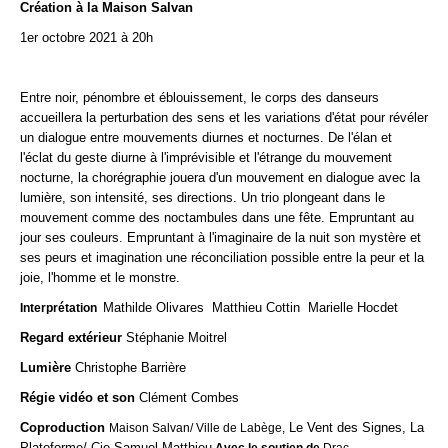
Création à la Maison Salvan
1er octobre 2021
à 20h
Entre noir, pénombre et éblouissement, le corps des danseurs
accueillera la perturbation des sens et les variations d'état pour révéler
un dialogue entre mouvements diurnes et nocturnes. De l'élan et
l'éclat du geste diurne à l'imprévisible et l'étrange du mouvement
nocturne, la chorégraphie jouera d'un mouvement en dialogue avec la
lumière, son intensité, ses directions. Un trio plongeant dans le
mouvement comme des noctambules dans une fête. Empruntant au
jour ses couleurs. Empruntant à l'imaginaire de la nuit son mystère et
ses peurs et imagination une réconciliation possible entre la peur et la
joie, l'homme et le monstre.
Mathilde Olivares Matthieu Cottin Marielle Hocdet
Interprétation
Regard extérieur
Stéphanie Moitrel
Lumière
Christophe Barrière
Régie vidéo et son
Clément Combes
Coproduction
Le Vent des Signes, La
Maison Salvan/ Ville de Labège,
Plateforme/ Cie Samuel Matthieu
Avec le soutien de
Drac